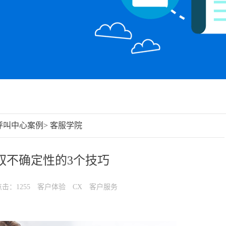
呼叫中心案例
>
客服学院
驭不确定性的3个技巧
击：1255
客户体验
CX
客户服务