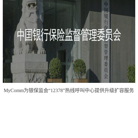
MyComm为银保监会“12378”热线呼叫中心提供升级扩容服务