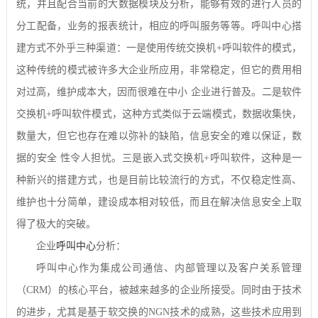
统，并且配合当前的大数据模块及分析，能够有效的进行人员的
分工配备，业务的报表统计，相应的呼叫服务等等。呼叫中心搭
建方式不外乎三种渠道：一是使用传统交换机
+
呼叫软件的模式，
这种传统的模式被许多大企业所应用，非常稳定，但它的费用相
对过高，维护成本大，因而很难在中小
企业进行普及。二是软件
交换机
+
呼叫软件模式，这种方式类似于云端模式，数据收集快，
数量大，但它也存在难以弥补的缺陷，信息安全的难以保证，数
据的安全
性令人担忧。三是嵌入式交换机
+
呼叫软件，这种是一
种新兴的搭建方式，也是目前比较流行的方式，不仅稳定性高、
维护也十分简单，建设成本相对较低，而且在解决信息安全上取
得了极大的突破。
企业
呼叫中心
分析：
呼叫中心作为集成公司通信、内部管理以及客户关系管理
（
CRM
）的核心平台，被越来越多的企业所接受。同时由于技术
的进步，尤其是基于软交换的
NGN
技术的成熟，这些技术应用到