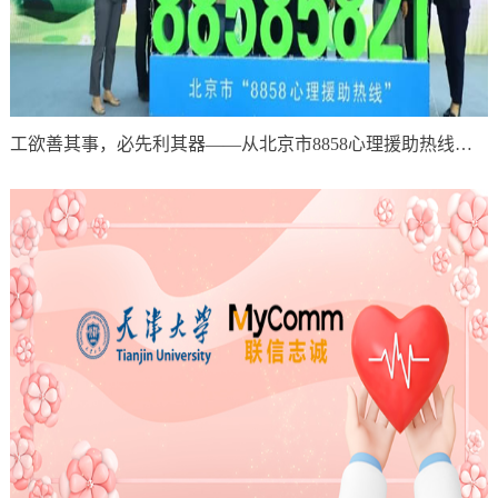
工欲善其事，必先利其器——从北京市8858心理援助热线启用谈起