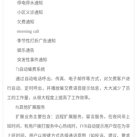
·
停电停水通知
·
小区义诊通知
·
欠费通知
·morning call
·
季节性打折广告通知
·
娱乐通告
·
突发性事件通知
7)
自动催费系统
通过自动电话呼出、传真、电子邮件等方式，对欠费客户进
行自动、定时呼出，并播放催交费语音提示信息，大大减少了员
工的工作量，从很大程度上提高了工作效率。
8)
其他扩展服务
扩展业务主要包含：远程扩展服务，留言服务，在夜间非上
班时间，有用户拨打服务中心热线时，
IVR
自动提示用户现在为非
上班时间，用户以按键方式选择通话意图（如投诉、建议、要求