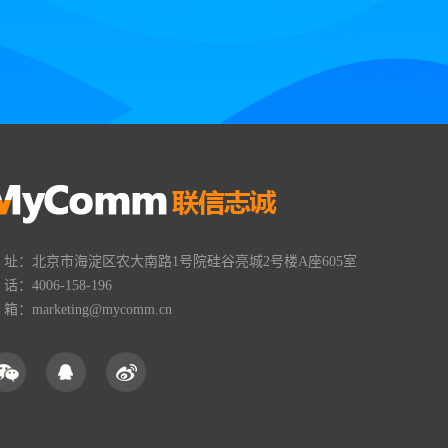
 址：北京市海淀区农大南路1号院硅谷亮城2号楼A座605室
 话：4006-158-196
 箱：marketing@mycomm.cn