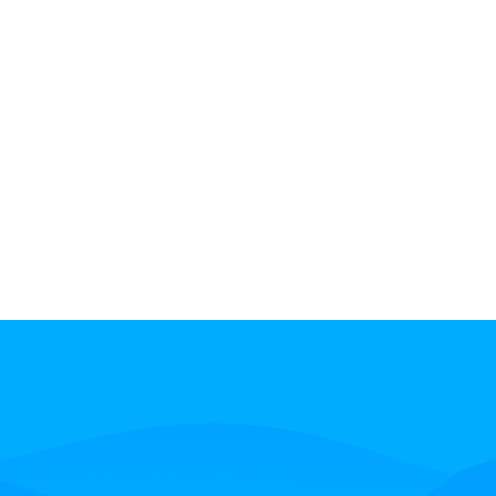
MyComm携手国信安建设赞比亚劳保局呼叫中心项目
MyComm用政务服务热线推动"数字政府"建设