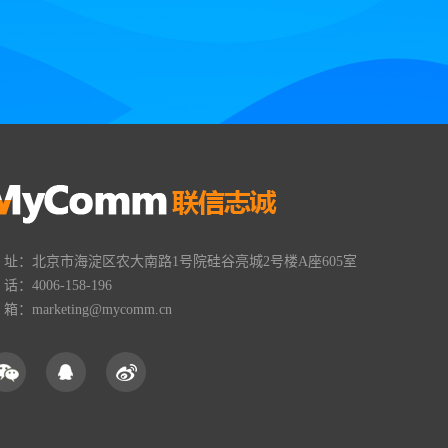
 址：北京市海淀区农大南路1号院硅谷亮城2号楼A座605室
 话：4006-158-196
 箱：marketing@mycomm.cn