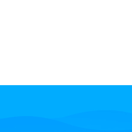
MyComm助力顺意达航空搭建呼叫中心，为旅客带来说走就走的旅行。