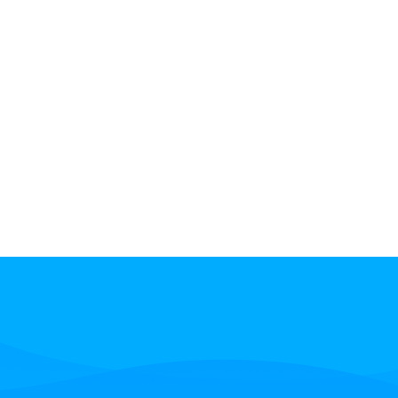
国办发文加强12345热线能力建设 MyComm全媒体呼叫中心来助力