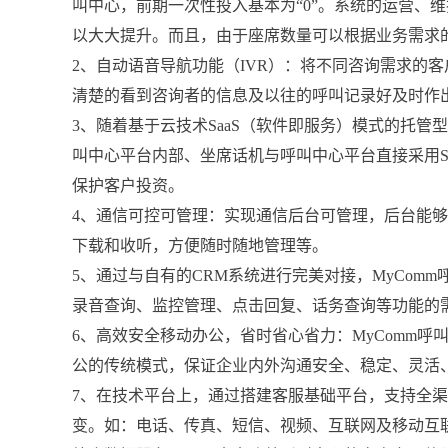
叫中心，前期一次性投入基本为“0”。系统的运营、
以大大提升。而且，由于座席数量可以根据业务需求
2、自动语音导航功能（IVR）：将不同咨询需求的
清楚的看到咨询者的信息及以往的呼叫记录好及时作
3、随着基于云技术SaaS（软件即服务）模式的托
叫中心平台内部、坐席话机与呼叫中心平台直接采用S
保护客户投资。
4、通信可控可管理：实现通信后台可管理，后台能
下载和收听，方便随时随地管理等。
5、通过与自有的CRM系统进行完美对接，MyCo
录音查询、监控管理、点击回复、话务查询等功能的
6、高效安全移动办公，省时省心省力：MyComm呼
公的传统模式，保证企业内外沟通安全、稳定、灵活
7、在技术平台上，通过搭建客服基础平台，支持全
变。如：电话、传真、短信、视频、互联网及移动互