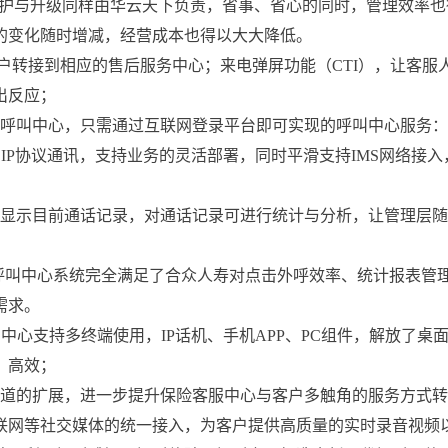
维护与升级同样由华云天下负责，省事、省心的同时，管理效率也
的变化随时增减，经营成本也得以大大降低。
客户转接到相应的售后服务中心；来电弹屏功能（CTI），让客服
出反应；
管型呼叫中心，只需通过互联网登录平台即可实现的呼叫中心服务
IP协议通讯，支持业务的灵活部署，同时平滑支持IMS网络接入
够显示目前通话记录，对通话记录可进行统计与分析，让管理层
mm呼叫中心系统完全满足了合众人寿对点击外呼效率、统计报表管
需求。
叫中心支持多终端使用，IP话机、手机APP、PC组件，解放了桌
、高效；
渠道的扩展，进一步提升保险客服中心与客户多触角的服务方式转
联网等社交媒体的统一接入，为客户提供高质量的实时录音视频