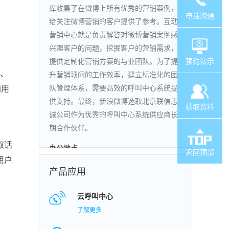
库收集了在微博上所有优秀的营销案例，
电话沟通
给关注微博营销的客户提供了参考。互动
营销中心就是负责解答对微博营销案例感
兴趣客户的问题，挖掘客户的营销需求，
提供定制化营销方案的与业团队。为了提
预约演示
、
升营销顼问的工作效率，建立标准化的团
通用
队管理体系，需要高效的呼叫中心系统提
供支持。最终，新浪微博选取北京联信志
获取资料
诚公司作为优秀的呼叫中心系统供应商长
期合作伙伴。
取话
办公地点
返回顶部
用户
行业类型
产品应用
商业模式
云呼叫中心
了解更多