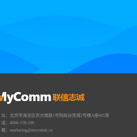
 址：北京市海淀区农大南路1号院硅谷亮城2号楼A座605室
 话：4006-158-196
 箱：marketing@mycomm.cn